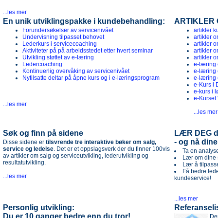
...les mer
En unik utviklingspakke i kundebehandling:
ARTIKLER 
Forundersøkelser av servicenivået
artikler 
Undervisning tilpasset behovet
artikler 
Lederkurs i servicecoaching
artikler 
Aktiviteter på på arbeidsstedet etter hvert seminar
artikler 
Utvikling støttet av e-læring
artikler
Ledercoaching
e-læring
Kontinuerlig overvåking av servicenivået
e-læring
Nytilsatte deltar på åpne kurs og i e-læringsprogram
e-læring
e-Kurs i
e-kurs i 
e-Kurset 
...les mer
...les mer
Søk og finn på sidene
LÆR DEG di
- og nå din
Disse sidene er
tilsvrende tre interaktive bøker om salg,
service og ledelse
. Det er et oppslagsverk der du finner 100vis
Ta en analys
av artikler om salg og serviceutvikling, lederutvikling og
Lær om dine 
resultatutvikling.
Lær å tilpasse
Få bedre led
...les mer
kundeservice!
...les mer
Personlig utvikling:
Referanseli
Du er 10 ganger bedre enn du tror!
Den