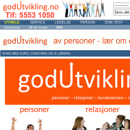
UTVIKLE:
SERVICE
LEDELSE
PERSON
DISK-TEST
Referanser
Bli vår kunde
SØK
KURS MED KURS, COACHING OG E-LÆRING
personer
relasjoner