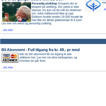
me
Personlig utvikling:
Kroppen din er
ekspert på utvikling. Din vekst er ikke
...
stanset. Du kan nå de mål du drømmer
om. Jobb målbevisst! Ikke gi opp.
Eddison brukte nesten 18.000 forsøk før
han fikk sin første glødelampe til å lyse!
Les mer om vekst og personlig uvikling.
...les mer
.
Bli Abonnent - Full tilgang fra kr. 49,- pr mnd
Når du blir abonnent får du tilgang til alle
artiklene her. Les her om dine betingelser, og
hvordan du går frem.
...les mer