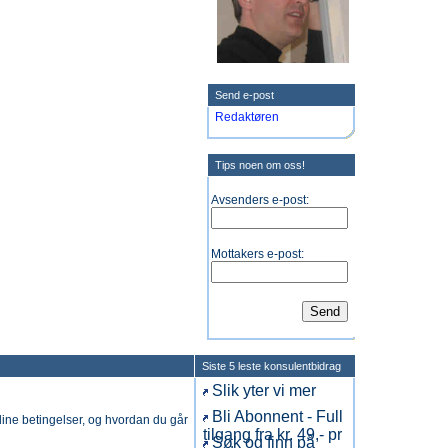
Send e-post
Redaktøren
Tips noen om oss!
Avsenders e-post:
Mottakers e-post:
Siste 5 leste konsulentbidrag
Slik yter vi mer
Bli Abonnent - Full
 dine betingelser, og hvordan du går
tilgang fra kr. 49,- pr
Søk og finn på