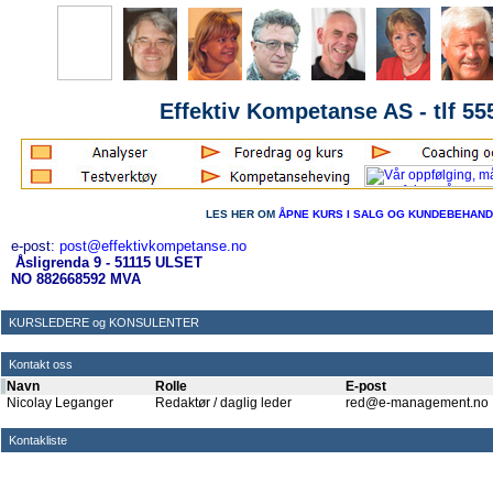
Effektiv Kompetanse AS - tlf 55
LES HER OM
ÅPNE KURS I SALG OG KUNDEBEHAND
e-post:
post@effektivkompetanse.no
Åsligrenda 9 - 51115 ULSET
NO 882668592 MVA
KURSLEDERE og KONSULENTER
Kontakt oss
Navn
Rolle
E-post
Nicolay Leganger
Redaktør / daglig leder
red@e-management.no
Kontakliste