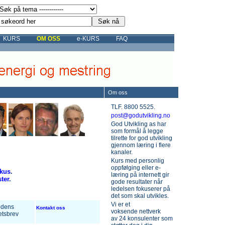
KURS
OM OSS
e-KURS
FAQ
Om oss
TLF. 8800 5525.
post@godutvikling.no
God Utvikling as har
som formål å legge
tilrette for god utvikling
gjennom læring i flere
kanaler.
Kurs med personlig
oppfølging eller e-
okus
.
læring på internett gir
ster
.
gode resultater når
ledelsen fokuserer på
det som skal utvikles.
Vi er et
iodens
Kontakt oss
voksende nettverk
etsbrev
av 24 konsulenter som