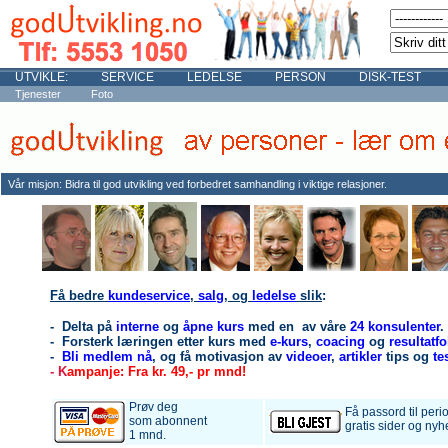
UTVIKLE:
SERVICE
LEDELSE
PERSON
DISK-TEST
Tjenester
Foto
Vår misjon: Bidra til god utvikling ved forbedret samhandling i viktige relasjoner.
Få bedre
kundeservice
,
salg
, og
ledelse
slik
:
- Delta på
interne
og
åpne kurs
med en av våre
24 konsulenter
.
- Forsterk læringen etter kurs med
e-kurs
,
coacing
og
resultatf
-
Bli medlem nå
, og få motivasjon av
videoer
,
artikler
tips og
te
- K
ampanje: Fra kr. 49,- pr mnd!
Prøv deg
Få passord til per
som abonnent
gratis sider og nyh
1 mnd.