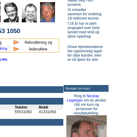
støtter deg i din
prosess.
Vi omsetter
sammen for omkring
18 millioner kroner.
I 19 år har vi vært
engasjert over hele
53 1050
landet med små og
store oppdrag.
Disse hjemmesidene
ble opprinnelig laget
for våre kunder, men
er nå åpen for alle.
LING
Kontakt om kurs
Ring til
Nicolay
Leganger
om du ønsker
råd om kurs og
Telefon
Mobil
prosesser for
55531050
41331050
resultatutviling.