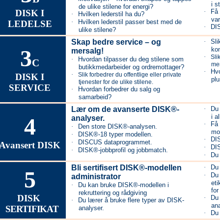
i s
de ulike stilene for energi?
DISK I
·
Få 
·
Hvilken lederstil ha du?
va
·
Hvilken lederstil passer best med de
LEDELSE
·
DI
ulike stilene?
Skap bedre service – og
·
Sli
3
ko
mersalg!
·
Sli
·
Hvordan tilpasser du deg stilene som
C
mer
butikkmedarbeider og ordremottager?
·
Hvo
·
Slik forbedrer du offentlige eller private
DISK I
pl
tjenester for de ulike stilene.
SERVICE
·
Hvordan forbedrer du salg og
samarbeid?
Lær om de avanserte DISK®-
·
Du 
i a
4
analyser.
·
Få 
·
Den store DISK®-analysen.
mod
·
DISK®-18 typer modellen.
·
DIS
·
DISCUS dataprogrammet.
Avansert DISK
·
DIS
·
DISK®-jobbprofil og jobbmatch.
·
Du 
Bli sertifisert DISK®-modellen
·
Du 
5
·
Du 
administrator
eti
·
Du kan bruke DISK®-modellen i
for
rekruttering og rådgiving
DISK
·
Du 
·
Du lærer å bruke flere typer av DISK-
ana
SERTIFIKAT
analyser.
·
Du 