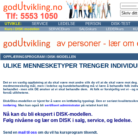
UTVIKLE:
SERVICE
LEDELSE
PERSON
DISK-TEST
Kurs i DISK-modellen
SERVICEkurs
SALGskurs
LEDERkurs
KU
OPPLÆRINGSPROGRAM I DISK-MODELLEN
ULIKE MENNESKETYPER TRENGER INDIVIDU
Det er en vanlig oppfatning at du skal være mot andre slik du vil at de skal være mot deg
medmenneskelig mål, men i ledelse og kundebehandling må vi lære å behandle folk individu
behandlet - men slik DE ønsker at vi skal behandle dem. At folk er forskjellig vet vi - og
forstå ulikhetene.
Disk/Disc-modellen er kjent for å være en lettfattelig typologi.
Den er seriøst kvalitetssikr
innføring
. Man kan også bli
sertifisert administrator
på relativt kort tid.
Nå kan du bli ekspert i DISK-modellen.
Følg nivåene og lær om DISK i salg, service, og ledelse.
Send en
mail til oss
om du vil ha kursprogram tilsendt.