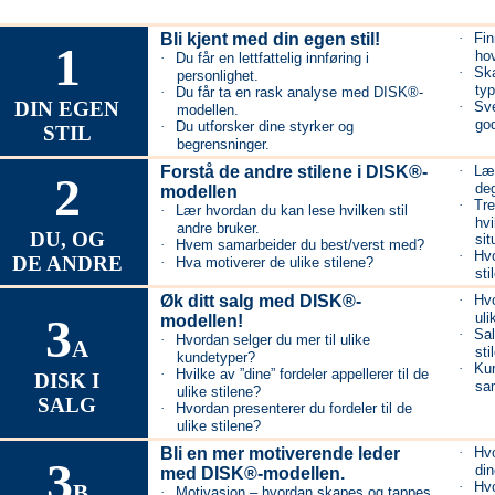
Bli kjent med din egen stil!
·
Fin
1
ho
·
Du får en lettfattelig innføring i
·
Ska
personlighet.
ty
·
Du får ta en rask analyse med DISK®-
DIN EGEN
·
Sve
modellen.
go
·
Du utforsker dine styrker og
STIL
begrensninger.
Forstå de andre stilene
i DISK
®-
·
Lær
2
de
modellen
·
Tre
·
Lær hvordan du kan lese hvilken stil
hvi
andre bruker.
DU, OG
sit
·
Hvem samarbeider du best/verst med?
·
Hvo
DE ANDRE
·
Hva motiverer de ulike stilene?
sti
Øk ditt salg med DISK®-
·
Hvo
3
uli
modellen!
·
Sal
·
Hvordan selger du mer til ulike
A
sti
kundetyper?
·
Kun
·
Hvilke av ”dine” fordeler appellerer til de
DISK I
sa
ulike stilene?
SALG
·
Hvordan presenterer du fordeler til de
ulike stilene?
Bli en mer motiverende leder
·
Hvo
3
di
med DISK®-modellen.
·
Hvo
B
·
Motivasjon – hvordan skapes og tappes