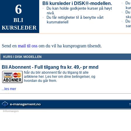
Bli kursleder
i DISK
®-modellen.
·
Du 
6
kur
·
Du kan holde godkjente kurser på høyt
·
Du 
nivå.
ska
·
Du får rettigheter til å be
ny
tte vårt
BLI
·
Du 
kursmateriell
sa
KURSLEDER
Send en
mail til oss
om du vil ha kursprogram tilsendt.
KURS I DISK MODELLEN
Bli Abonnent - Full tilgang fra kr. 49,- pr mnd
Når du blir abonnent får du tilgang til alle
artiklene her. Les her om dine betingelser, og
hvordan du går frem.
...les mer
T
Informasjon