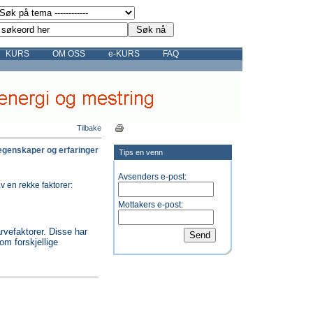
KURS
OM OSS
e-KURS
FAQ
Tilbake
egenskaper og erfaringer
Tips en venn
Avsenders e-post:
v en rekke faktorer:
Mottakers e-post:
rvefaktorer. Disse har
om forskjellige
.