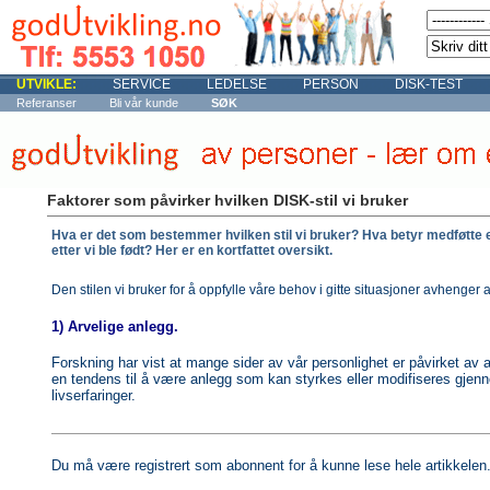
UTVIKLE:
SERVICE
LEDELSE
PERSON
DISK-TEST
Referanser
Bli vår kunde
SØK
Faktorer som påvirker hvilken DISK-stil vi bruker
Hva er det som bestemmer hvilken stil vi bruker? Hva betyr medføtte 
etter vi ble født? Her er en kortfattet oversikt.
Den stilen vi bruker for å oppfylle våre behov i gitte situasjoner avhenger a
1) Arvelige anlegg.
Forskning har vist at mange sider av vår personlighet er påvirket av a
en tendens til å være anlegg som kan styrkes eller modifiseres gjenn
livserfaringer.
Du må være registrert som abonnent for å kunne lese hele artikkelen