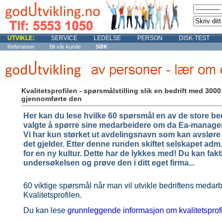
UTVIKLE:
SERVICE
LEDELSE
PERSON
DISK-TEST
Referanser
Bli vår kunde
SØK
Kvalitetsprofilen - spørsmålstilling slik en bedrift med 3000
gjennomførte den
Her kan du lese hvilke 60 spørsmål en av de store be
valgte å spørre sine medarbeidere om da Ea-managem
Vi har kun størket ut avdelingsnavn som kan avsløre 
det gjelder. Etter denne runden skiftet selskapet adm. d
for en ny kultur. Dette har de lykkes med! Du kan fakti
undersøkelsen og prøve den i ditt eget firma...
60 viktige spørsmål når man vil utvikle bedriftens medar
Kvalitetsprofilen.
Du kan lese
grunnleggende informasjon om kvalitetsprofi