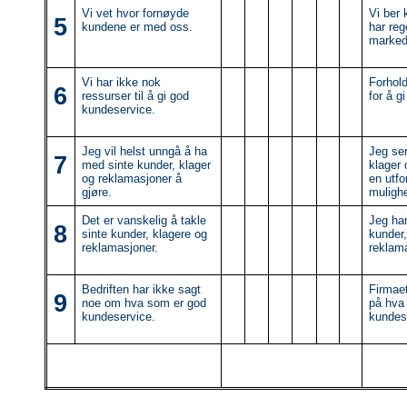
Vi vet hvor fornøyde
Vi ber 
5
kundene er med oss.
har re
marked
Vi har ikke nok
Forhold
6
ressurser til å gi god
for å g
kundeservice.
Jeg vil helst unngå å ha
Jeg ser
7
med sinte kunder, klager
klager
og reklamasjoner å
en utfo
gjøre.
mulighe
Det er vanskelig å takle
Jeg har
8
sinte kunder, klagere og
kunder,
reklamasjoner.
reklam
Bedriften har ikke sagt
Firmaet
9
noe om hva som er god
på hva
kundeservice.
kundes