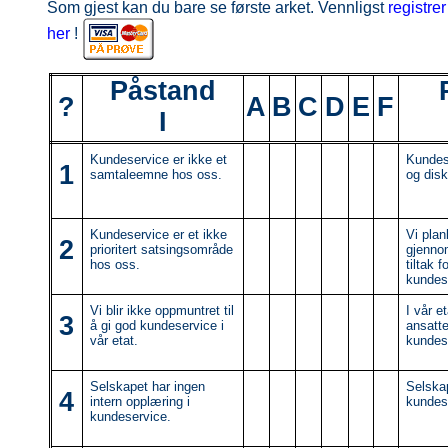
Som gjest kan du bare se første arket. Vennligst
registre
her
!
Påstand
?
A
B
C
D
E
F
I
Kundeservice er ikke et
Kundese
1
samtaleemne hos oss.
og disk
Kundeservice er et ikke
Vi plan
2
prioritert satsingsområde
gjenno
hos oss.
tiltak f
kundes
Vi blir ikke oppmuntret til
I vår e
3
å gi god kundeservice i
ansatte
vår etat.
kundes
Selskapet har ingen
Selskap
4
intern opplæring i
kundes
kundeservice.