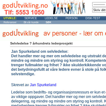
UTVIKLE:
SERVICE
LEDELSE
PERSON
DISK-TEST
Referanser
Bli vår kunde
SØK
Selvledelse ? århundrets lederprosjekt
Jan Spurkeland om
selvledelse
:
Det handler mer og mer om selvledelse og utstrakt d
mindre og mindre om styring og kontroll. Kompeten
trenger fullmakter og frihet ? ikke skulderkikkende vo
det betydningsfullt at våre ledere evner å stole på fo
selvstendige.
Skrevet av
Jan Spurkeland
Ledelse som bedrifts- og organisasjonsressurs er kun et 
av viktige oppgaver. Det handler mer og mer om selvledel
delegering, og mindre og mindre om styring og kontroll.
medarbeidere trenger fullmakter og frihet ? ikke skulderk