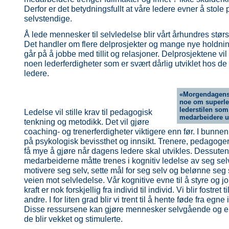
Derfor er det betydningsfullt at våre ledere evner å stole
selvstendige.
Å lede mennesker til selvledelse blir vårt århundres størs
Det handler om flere delprosjekter og mange nye holdni
går på å jobbe med tillit og relasjoner. Delprosjektene v
noen lederferdigheter som er svært dårlig utviklet hos de
ledere.
«Morgendagens 
noe om superle
lederstilen som
Ledelse vil stille krav til pedagogisk
medarbeidere ut
tenkning og metodikk. Det vil gjøre
coaching- og trenerferdigheter viktigere enn før. I bunnen
på psykologisk bevissthet og innsikt. Trenere, pedagoger
få mye å gjøre når dagens ledere skal utvikles. Dessuten
medarbeiderne måtte trenes i kognitiv ledelse av seg selv.
motivere seg selv, sette mål for seg selv og belønne seg s
veien mot selvledelse. Vår kognitive evne til å styre og
kraft er nok forskjellig fra individ til individ. Vi blir fostret 
andre. I for liten grad blir vi trent til å hente føde fra egne
Disse ressursene kan gjøre mennesker selvgående og e
de blir vekket og stimulerte.