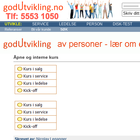
UTVIKLE:
SERVICE
LEDELSE
PERSON
DISK-TEST
Referanser
Bli vår kunde
SØK
Åpne og interne kurs
Skrevet av:
Nicolay Leganger