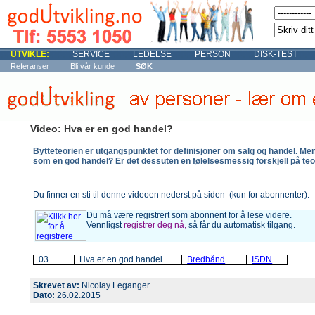
UTVIKLE:
SERVICE
LEDELSE
PERSON
DISK-TEST
Referanser
Bli vår kunde
SØK
Video: Hva er en god handel?
Bytteteorien er utgangspunktet for definisjoner om salg og handel. Me
som en god handel? Er det dessuten en følelsesmessig forskjell på teor
Du finner en sti til denne videoen nederst på siden (kun for abonnenter).
Du må være registrert som abonnent for å lese videre.
Vennligst
registrer deg nå,
så får du automatisk tilgang.
03
Hva er en god handel
Bredbånd
ISDN
Skrevet av:
Nicolay Leganger
Dato:
26.02.2015