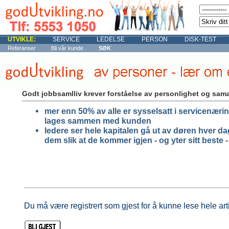
UTVIKLE:
SERVICE
LEDELSE
PERSON
DISK-TEST
Referanser
Bli vår kunde
SØK
Godt jobbsamlliv krever forståelse av personlighet og sam
mer enn 50% av alle er sysselsatt i servicenæri
lages sammen med kunden
ledere ser hele kapitalen gå ut av døren hver d
dem slik at de kommer igjen - og yter sitt beste
Du må være registrert som gjest for å kunne lese hele art