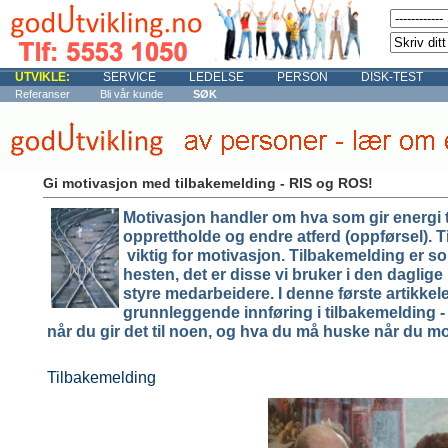
UTVIKLE:
SERVICE
LEDELSE
PERSON
DISK-TEST
Referanser
Bli vår kunde
SØK
Gi motivasjon med tilbakemelding - RIS og ROS!
Motivasjon
handler om hva som gir energi ti
opprettholde og endre atferd (oppførsel).
T
viktig for motivasjon. Tilbakemelding er
hesten, det er disse vi bruker i den daglige 
styre medarbeidere. I denne første artikkel
grunnleggende innføring i tilbakemelding -
når du gir det til noen, og hva du må huske når du mo
Tilbakemelding