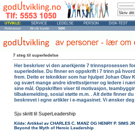
UTVIKLE:
SERVICE
LEDELSE
PERSON
DISK-TEST
Referanser
Bli vår kunde
SØK
7 steg til superledelse
Her beskriver vi den anerkjente 7 trinnsprosessen for
superledelse. Du finner en oppskrift i 7 trinn på hvor
frem. Dette er teknikker som har hjulpet Johan Olav 
og svært mange andre idrettsstjerner og ledere i nærin
sine mål. Oppskriften viser til motivasjon, teambyggi
tilbakemelding, sosial støtte m.m. . Alt dette finner 
beskrevet i egne artikler i e-magasinet. Vi ønsker deg l
Sju skritt til SuperLeadership
Kilde: Artikkel av CHARLES C. MANZ OG HENRY P. SIMS JR
Beyond the Myth of Heroic Leadership