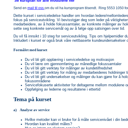
Se kursplan for alle modulene her
Send en
mail til oss
om du vil ha kursprogram tilsendt. Ring 5553 1050 fo
Dette kurset i serviceledelse handler om hvordan ledere/mellomledere
fokus på serviceutvikling. Vi bevisstgjør deg som leder på viktighete
medarbeidere, av å holde fokussamtaler, av konkrete målinger av holdn
sette seg konkrete servicemål og av å følge opp satsingen over tid.
Du vil få innsikt i 10 steg for serviceutvikling. Tips om hjelpemidler 
Inkludert i kurset er også bruk våre nettbaserte kundeundersøkelser 
Formålet med kurset
Du vil bli gitt opplæring i serviceledelse og motivasjon
Du vil lære om gjennomføring av månedlige fokussamtaler
Du vil bli gitt verktøy for målinger av kundetilfredshet
Du vil bli gitt verktøy for måling av medarbeideres holdninger t
Du vil bli gitt undersøkelser og målinger du kan gjøre for å 
fokusområdene
Servicefokuserte aktiviteter for deltagerne mellom modulene o
Oppfølging av lederne og resultatene i ettertid
Tema på kurset
a) Analyse av service
Hvilke metoder kan vi bruke for å måle servicenivået i din bedr
Hvordan kan kvalitet måles?