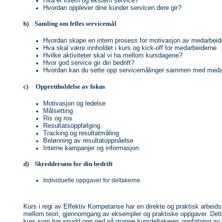
Hva er intern og ekstern service?
Hvordan opplever dine kunder servicen dere gir?
b) Samling om felles servicemål
Hvordan skape en intern prosess for motivasjon av medarbeid
Hva skal være innholdet i kurs og kick-off for medarbeiderne
Hvilke aktiviteter skal vi ha mellom kursdagene?
Hvor god service gir din bedrift?
Hvordan kan du sette opp servicemålinger sammen med meda
c) Opprettholdelse av fokus
Motivasjon og ledelse
Målsetting
Ris og ros
Resultatsoppfølging
Tracking og resultatmåling
Belønning av resultatoppnåelse
Interne kampanjer og informasjon
d) Skreddersøm for din bedrift
Individuelle oppgaver for deltakerne
Kurs i regi av Effektiv Kompetanse har en direkte og praktisk arbeids
mellom teori, gjennomgang av eksempler og praktiske oppgaver. Det
kurs som har snudd opp ned på mange kursdeltakeres oppfatning av 