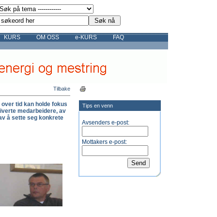
KURS
OM OSS
e-KURS
FAQ
Tilbake
over tid kan holde fokus
Tips en venn
tiverte medarbeidere, av
 av å sette seg konkrete
Avsenders e-post:
Mottakers e-post: