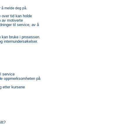
r å melde deg på.
 over tid kan holde
n av motiverte
inger til service, av å
du kan bruke i prosessen.
og internundersøkelser.
il service
holde oppmerksomheten på
g etter kursene
ift?