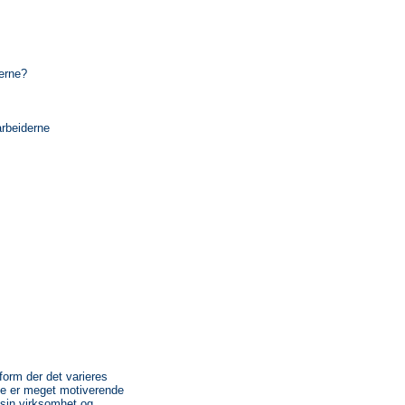
erne?
rbeiderne
form der det varieres
te er meget motiverende
sin virksomhet og