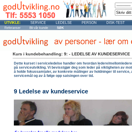
UTVIKLE:
SERVICE
LEDELSE
PERSON
DISK-TEST
Referanser
Bli vår kunde
SØK
Kurs i kundebehandling: 9: -
LEDELSE AV KUNDESERVICE
Dette kurset i serviceledelse handler om hvordan ledere/mellomledere 
på serviceutvikling. Vi bevisstgjør deg som leder på viktigheten av mo
å holde fokussamtaler, av konkrete målinger av holdninger til service,
servicemål og av å følge opp satsingen over tid.
9 Ledelse av kundeservice