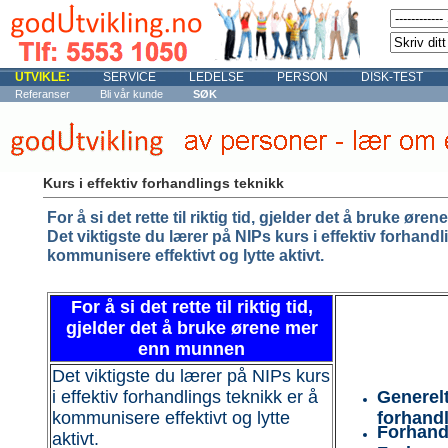
UTVIKLE:
SERVICE
LEDELSE
PERSON
DISK-TEST
Referanser
Bli vår kunde
SØK
Kurs i effektiv forhandlings teknikk
For å si det rette til riktig tid, gjelder det å bruke ø
Det viktigste du lærer på NIPs kurs i effektiv forhandl
kommunisere effektivt og lytte aktivt.
For å si det rette til riktig tid,
gjelder det å bruke ørene mer
enn munnen
Det viktigste du lærer på NIPs kurs
i effektiv forhandlings teknikk er å
Generel
kommunisere effektivt og lytte
forhand
Forhand
aktivt.