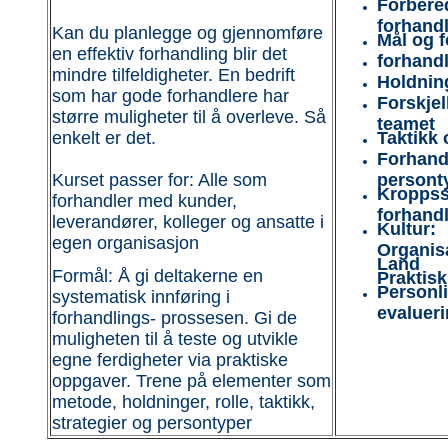
Forbered
forhand
Kan du planlegge og gjennomføre
Mål og f
en effektiv forhandling blir det
forhandl
mindre tilfeldigheter. En bedrift
Holdnin
som har gode forhandlere har
Forskjell
større muligheter til å overleve. Så
teamet
enkelt er det.
Taktikk 
Forhand
Kurset passer for: Alle som
persont
Kroppss
forhandler med kunder,
forhand
leverandører, kolleger og ansatte i
Kultur:
egen organisasjon
Organisa
Land
Formål: Å gi deltakerne en
Praktisk 
Personli
systematisk innføring i
evaluer
forhandlings- prossesen. Gi de
muligheten til å teste og utvikle
egne ferdigheter via praktiske
oppgaver. Trene på elementer som
metode, holdninger, rolle, taktikk,
strategier og persontyper