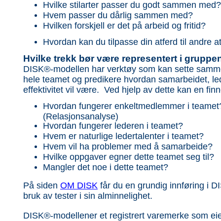
Hvilke stilarter passer du godt sammen med?
Hvem passer du dårlig sammen med?
Hvilken forskjell er det på arbeid og fritid?
Hvordan kan du
tilpasse din atferd til andre a
Hvilke trekk bør være representert i grupp
DISK®-modellen har verktøy som kan sette samm
hele teamet og predikere hvordan samarbeidet, le
effektivitet vil være. Ved hjelp av dette kan en fin
Hvordan fungerer enkeltmedlemmer i teamet
(Relasjonsanalyse)
Hvordan fungerer lederen i teamet?
Hvem er naturlige ledertalenter i teamet?
Hvem vil ha problemer med å samarbeide?
Hvilke oppgaver egner dette teamet seg til?
Mangler det noe i dette teamet?
På siden
OM DISK
får du en grundig innføring i D
bruk av tester i sin alminnelighet.
DISK®-modellener et registrert varemerke som eie