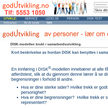
UTVIKLE:
SERVICE
LEDELSE
PERSON
DISK-TEST
Referanser
Bli vår kunde
SØK
DISK-modellen brukt i samarbeidsutvikling
Kort beskrivelse av hordan DISK kan benyttes i sama
®
En innføring i DISK
-modellen innebærer at alle få
atferdstest, slik at du gjennom denne lærer å se di
begrensninger i forhold til andre.
Hva er dine sterke sider? Hvilke trekk er godt 
personighet?
Hva er dine begrensninger? Hvilke trekk er s
representert?